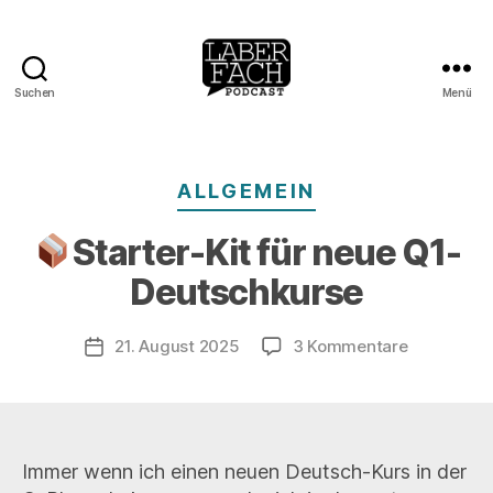
Suchen
Menü
laberfach.de
Kategorien
ALLGEMEIN
Starter-Kit für neue Q1-
Deutschkurse
zu
21. August 2025
3 Kommentare
Veröffentlichungsdatum
Starter-
Kit
für
neue
Immer wenn ich einen neuen Deutsch-Kurs in der
Q1-