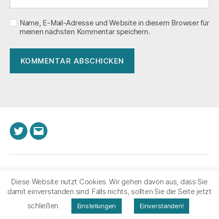
Name, E-Mail-Adresse und Website in diesem Browser für
meinen nächsten Kommentar speichern.
Twitter
E-
Mail
© 2026
laberfach.de
Nach oben
↑
Diese Website nutzt Cookies. Wir gehen davon aus, dass Sie
Impressum
damit einverstanden sind. Falls nichts, sollten Sie die Seite jetzt
Datenschutz
schließen.
Einstellungen
Einverstanden!