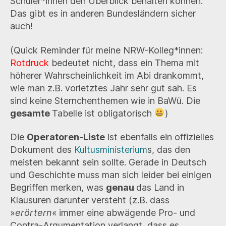
Schüler*innen den Überblick behalten können.
Das gibt es in anderen Bundesländern sicher
auch!
(Quick Reminder für meine NRW-Kolleg*innen:
Rotdruck
bedeutet nicht, dass ein Thema mit
höherer Wahrscheinlichkeit im Abi drankommt,
wie man z.B. vorletztes Jahr sehr gut sah. Es
sind keine Sternchenthemen wie in BaWü. Die
gesamte
Tabelle ist obligatorisch
)
Die
Operatoren-Liste
ist ebenfalls ein offizielles
Dokument des
Kultusministerium
s, das den
meisten bekannt sein sollte. Gerade in Deutsch
und Geschichte muss man sich leider bei einigen
Begriffen merken, was
genau
das Land in
Klausuren darunter versteht (z.B. dass
»
erörtern
«
immer eine abwägende Pro- und
Contra-Argumentation verlangt, dass es