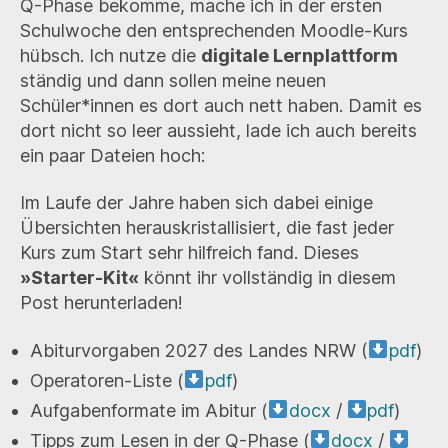
Q-Phase bekomme, mache ich in der ersten
Deutschku
Schulwoche den entsprechenden Moodle-Kurs
hübsch. Ich nutze die
digitale Lernplattform
ständig und dann sollen meine neuen
Schüler*innen es dort auch nett haben. Damit es
dort nicht so leer aussieht, lade ich auch bereits
ein paar Dateien hoch:
Im Laufe der Jahre haben sich dabei einige
Übersichten herauskristallisiert, die fast jeder
Kurs zum Start sehr hilfreich fand. Dieses
»Starter-Kit«
könnt ihr vollständig in diesem
Post herunterladen!
Abiturvorgaben 2027 des Landes NRW (
pdf
)
Operatoren-Liste (
pdf
)
Aufgabenformate im Abitur (
docx
/
pdf
)
Tipps zum Lesen in der Q-Phase (
docx
/