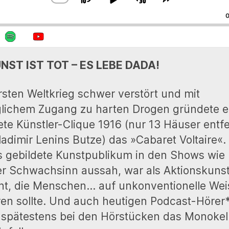
S
P
J
C
S
H
H
K
L
U
0
A
A
I
A
M
N
R
G
E
P
Y
P
E
T
B
P
F
P
H
UNST IST TOT – ES LEBE DADA!
A
A
O
L
I
A
S
C
U
R
sten Weltkrieg schwer verstört und mit
Y
E
K
S
W
B
P
lichem Zugang zu harten Drogen gründete e
A
I
W
E
A
ete Künstler-Clique 1916 (nur 13 Häuser entfe
C
S
A
R
K
O
adimir Lenins Butze) das »Cabaret Voltaire«
R
D
R
D
s gebildete Kunstpublikum in den Shows wie
A
E
D
T
er Schwachsinn aussah, war als Aktionskuns
E
ht, die Menschen… auf unkonventionelle We
en sollte. Und auch heutigen Podcast-Hörer
 spätestens bei den Hörstücken das Monokel