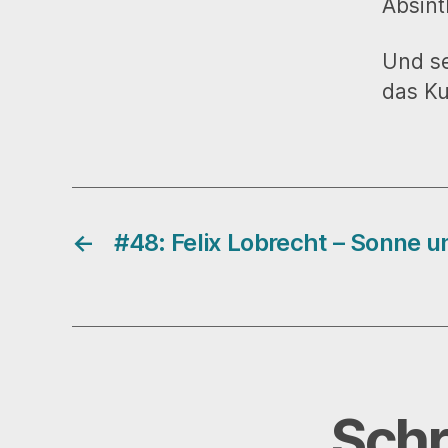
Absint
Und se
das K
←
#48: Felix Lobrecht – Sonne 
Schr