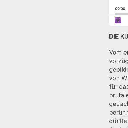
a
y
00:00
e
r
DIE K
Vom er
vorzüg
gebild
von Wl
für da
brutal
gedac
berühr
dürfte