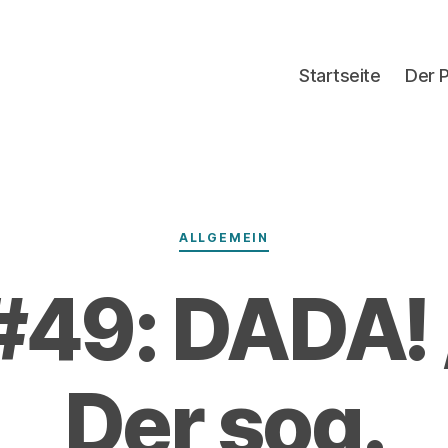
Startseite
Der 
Kategorien
ALLGEMEIN
#49: DADA! 
Der sog.