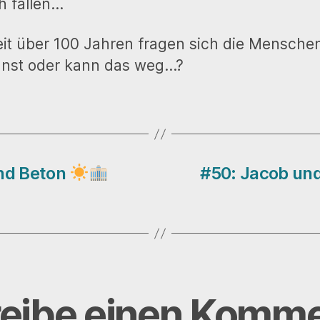
h fallen…
it über 100 Jahren fragen sich die Menschen:
unst oder kann das weg…?
und Beton
#50: Jacob und
eibe einen Komme