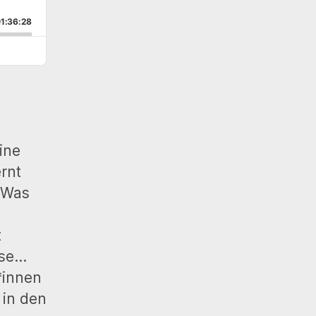
1:36:28
ine
rnt
. Was
t
ise…
*innen
 in den