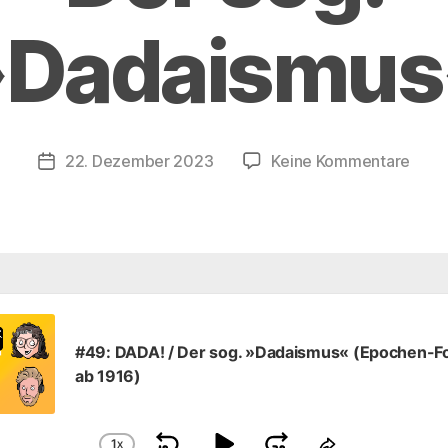
»Dadaismus
zu
22. Dezember 2023
Keine Kommentare
Veröffentlichungsdatum
#49:
DADA
/
Der
sog.
»Dad
#49: DADA! / Der sog. »Dadaismus« (Epochen-F
ab 1916)
1
X