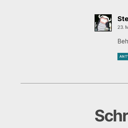
St
23. 
Beh
ANT
Schr