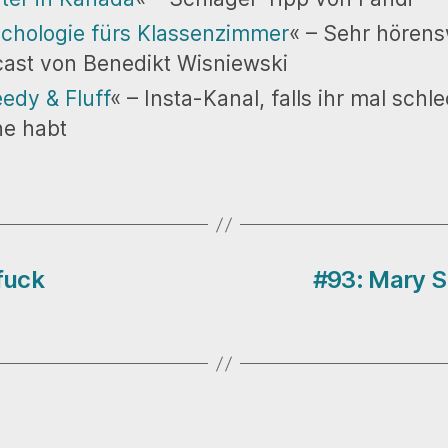
chologie fürs Klassenzimmer
« – Sehr hörens
ast von Benedikt Wisniewski
edy & Fluff
« – Insta-Kanal, falls ihr mal schl
e habt
fuck
#93: Mary S