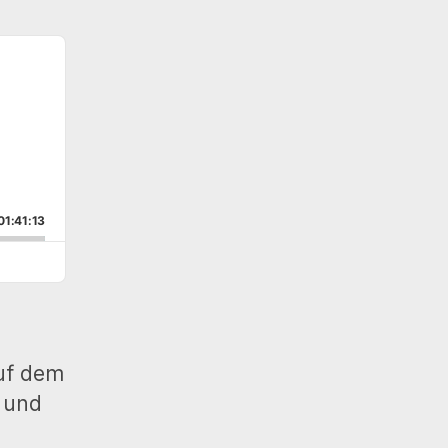
g)
01:41:13
uf dem
 und