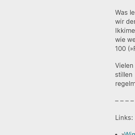
Was le
wir de
Ikkime
wie we
100 (»
Vielen
stille
regelm
– – – –
Links:
»
Win