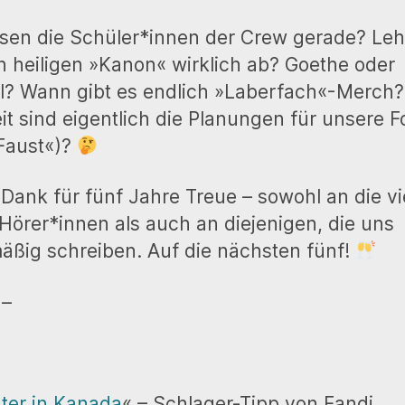
A
R
K
O
R
D
R
D
sen die Schüler*innen der Crew gerade? Le
A
E
D
T
n heiligen »Kanon« wirklich ab? Goethe oder
E
l? Wann gibt es endlich »Laberfach«-Merch
it sind eigentlich die Planungen für unsere F
Faust«)?
 Dank für fünf Jahre Treue – sowohl an die vi
n Hörer*innen als auch an diejenigen, die uns
äßig schreiben. Auf die nächsten fünf!
 –
ter in Kanada
« – Schlager-Tipp von Fandi