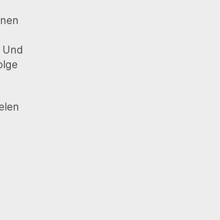
hnen
? Und
olge
elen