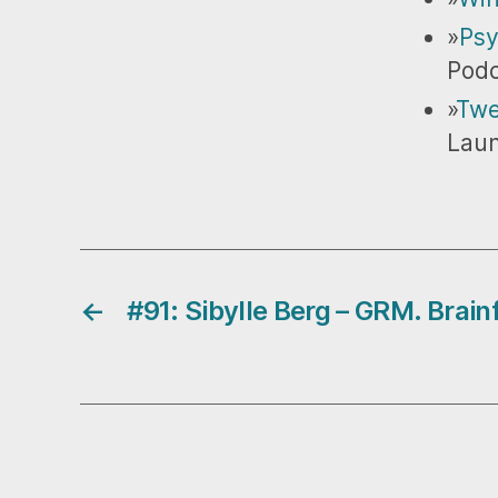
»
Psy
Podc
»
Twe
Laun
←
#91: Sibylle Berg – GRM. Brain